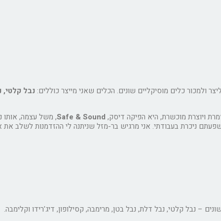
צר ולמכור כלים מוסיקליים שונים. הכלים שאני מייצר כוללים:
נבל קלטי, נ
זמרת ויוצרת מוכשרת, היא הפיקה דיסק,
Safe & Sound
, משל עצמה, אותו נ
שפעתם ניכרת בעבודתי. אני מרגיש בר-מזל שניתנה לי ההזדמנות לשלב את אה
ם – נבל קלטי, נבל דלת, נבל בטן, מרימבה, קסילופון, דיג'רידו וקלימבה.